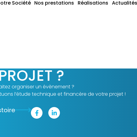
otre Société
Nos prestations
Réalisations
Actualité
m
PROJET ?
itez organiser un évènement ?
uons l’étude technique et financère de votre projet !
stoire