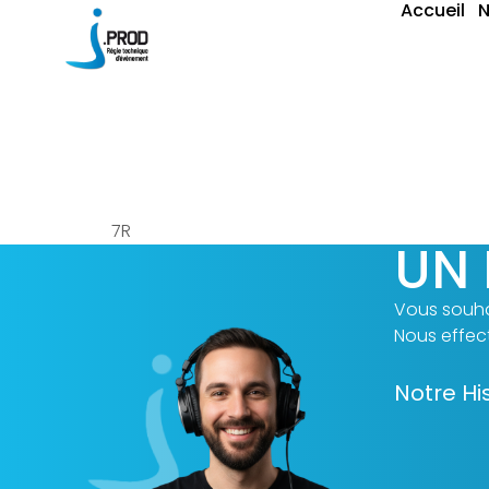
Accueil
N
Lyre Bea
7R
UN 
Vous souha
Nous effect
Notre Hi