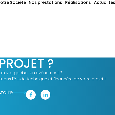
otre Société
Nos prestations
Réalisations
Actualité
m
PROJET ?
itez organiser un évènement ?
uons l’étude technique et financère de votre projet !
stoire