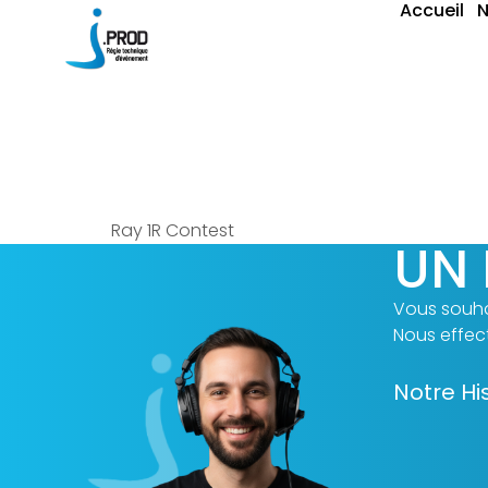
Accueil
N
Lyre Bea
Ray 1R Contest
UN 
Vous souha
Nous effect
Notre Hi