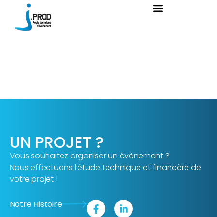
Alfasigma Be
sunshine Marseille
UN PROJET ?
Vous souhaitez organiser un évènement ?
Nous effectuons l’étude technique et financère de
votre projet !
Notre Histoire