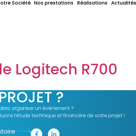
otre Société
Nos prestations
Réalisations
Actualité
formatique
 Logitech R700
PROJET ?
itez organiser un évènement ?
uons l’étude technique et financère de votre projet !
stoire