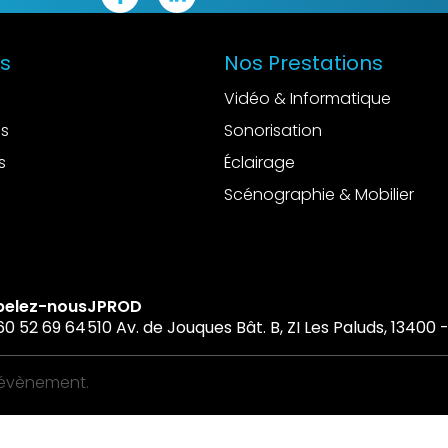
es
Nos Prestations
Vidéo & Informatique
es
Sonorisation
s
Éclairage
Scénographie & Mobilier
pelez-nous
JPROD
60 52 69 64
510 Av. de Jouques Bât. B, ZI Les Paluds, 13400
’évènement.