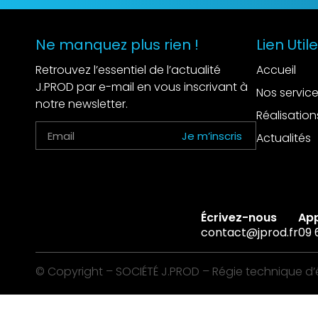
Ne manquez plus rien !
Lien Util
Retrouvez l’essentiel de l’actualité
Accueil
J.PROD par e-mail en vous inscrivant à
Nos servic
notre newsletter.
Réalisation
Je m’inscris
Actualités
Écrivez-nous
Ap
contact@jprod.fr
09 
© Copyright – SOCIÉTÉ J.PROD – Régie technique d