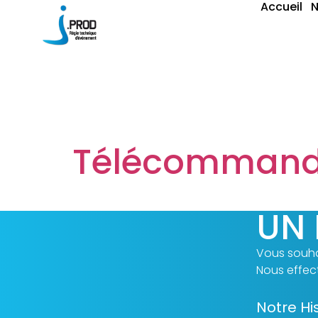
Accueil
N
Type :
In
Télécommande
UN 
Vous souha
Nous effect
Notre Hi